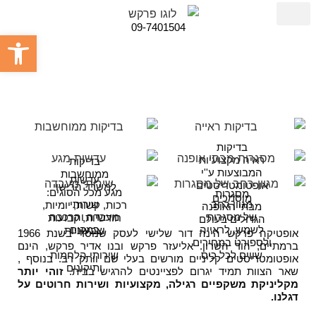
09-7401504
פתח סרגל
שאלות נפוצות
מידע שימושי
קידמה טכנולוגית
בדיקות
ראיה מקצועיות
בדיקות
המבוצעות ע''י
ממוחשבות
עדשות
אופטומטריסטים
למשרד הרישוי
מגע מכל הסוגים:
מסגרות
מוסמכים
מגוון רחב
שירותי
רכות, קשות, יומיות,
מבתי האופנה
של מסגרות
מעבדה והרכבה
חודשיות, קבועות
הגדולים בעולם
לשמש, לראייה
במקום
וצבעוניות
אופטיקה פרקש הינה דור שלישי לעסק שנוסד בשנת 1966
ולספורט במחירים
ברמתיים, הוד השרון. אליעזר פרקש ובנו אדיר פרקש, הינם
שווים לכל כיס
שירותי הלחמות
אופטומטריסטים קליניים מורשים בעלי שם וותק רב. בנוסף ,
ותיקונים
שאר הצוות תמיד יגרום לפציינטים להרגיש בבית.
זוהי יותר
מקליניקת משקפיים רגילה, מקצועיות ושירות חרוטים על
דגלנו.