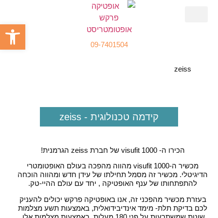
פתח סרגל
שאלות נפוצות
מידע שימושי
קידמה טכנולוגית
09-7401504
zeiss
קידמה טכנולוגית - zeiss
הכירו ה- visufit 1000 של חברת zeiss הגרמנית!
מכשיר ה-visufit 1000 מהווה מהפכה בעולם האופטומטרי
הדיגיטלי. מכשיר זה מסמל תחילתו של עידן חדש ומהווה הוכחה
להתפתחותו של ענף האופטיקה , יחד עם עולם ההיי-טק.
בעזרת מכשיר מהפכני זה, אנו באופטיקה פרקש יכולים להעניק
לכם בדיקת תלת- מימד אינדיבידואלית, באמצעות תשע מצלמות
שונות שמשתרעות על פני 180 מעלות. באמצעות מצלמות אלו,