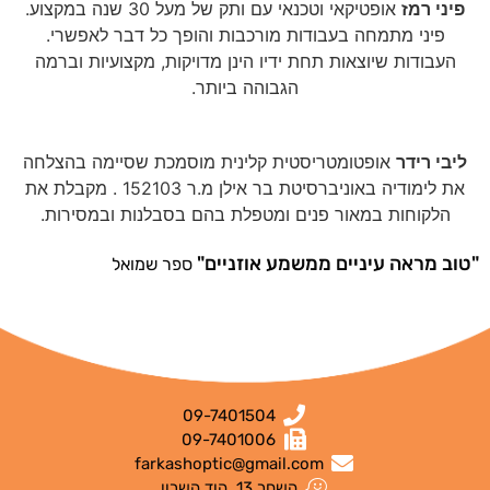
פיני רמז
אופטיקאי וטכנאי עם ותק של מעל 30 שנה במקצוע.
פיני מתמחה בעבודות מורכבות והופך כל דבר לאפשרי.
העבודות שיוצאות תחת ידיו הינן מדויקות, מקצועיות וברמה
הגבוהה ביותר.
ליבי רידר
אופטומטריסטית קלינית מוסמכת שסיימה בהצלחה
את לימודיה באוניברסיטת בר אילן מ.ר 152103 . מקבלת את
הלקוחות במאור פנים ומטפלת בהם בסבלנות ובמסירות.
"טוב מראה עיניים ממשמע אוזניים"
ספר שמואל
09-7401504
09-7401006
farkashoptic@gmail.com
השחר 13, הוד השרון