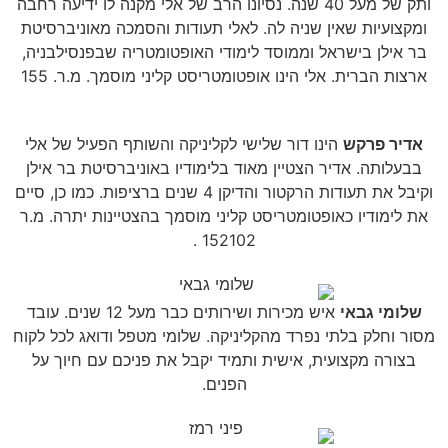
ותק של מעל 40 שנה. נסיונו הרב של אלי מקנה לו ידיעה רחבה
ומקצועיות שאין שניה לה. לאלי תעודות והסמכה מאוניברסיטת
בר אילן בישראל וממוסד לימודי האופטומטריה שבפנסילבניה,
ארצות הברית. אלי הינו אופטומטריסט קליני מוסמך. מ.ר. 155
אדיר פרקש
הינו דור שלישי לקליניקה והשותף הפעיל של אלי
בבעלותה. אדיר הצטיין מאוד בלימודיו באוניברסיטת בר אילן
וקיבל את תעודות הרקטור והדיקן 4 שנים ברציפות. כמו כן, סיים
את לימודיו כאופטומטריסט קליני מוסמך בהצטיינות יתרה. מ.ר
152102 .
שלומי גבאי
איש מכירות ושירותים כבר מעל 12 שנים. עובד
מסור וחלק בלתי נפרד מהקליניקה. שלומי מטפל ודואג לכל לקוח
בצורה מקצועית, אישית ותמיד יקבל את פניכם עם חיוך על
הפנים.